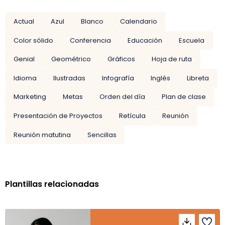
Actual
Azul
Blanco
Calendario
Color sólido
Conferencia
Educación
Escuela
Genial
Geométrico
Gráficos
Hoja de ruta
Idioma
Ilustradas
Infografía
Inglés
Libreta
Marketing
Metas
Orden del día
Plan de clase
Presentación de Proyectos
Retícula
Reunión
Reunión matutina
Sencillas
Plantillas relacionadas