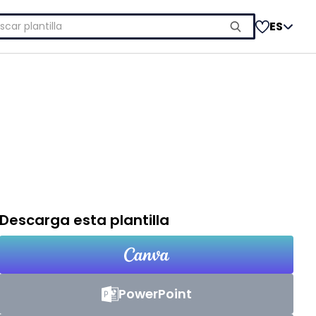
car:
ES
Descarga esta plantilla
PowerPoint