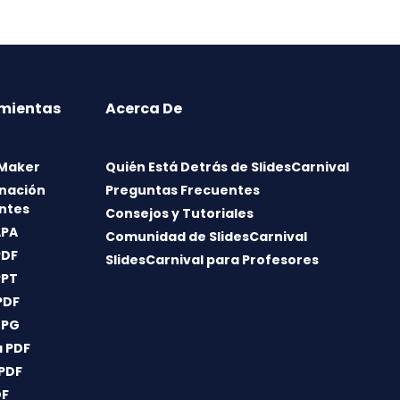
mientas
Acerca De
 Maker
Quién Está Detrás de SlidesCarnival
nación
Preguntas Frecuentes
ntes
Consejos y Tutoriales
APA
Comunidad de SlidesCarnival
PDF
SlidesCarnival para Profesores
PPT
PDF
JPG
 PDF
 PDF
DF