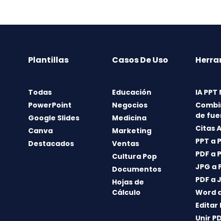
Plantillas
Casos De Uso
Herra
Todas
Educación
IA PPT
PowerPoint
Negocios
Combi
de fue
Google Slides
Medicina
Citas 
Canva
Marketing
PPT a 
Destacados
Ventas
PDF a 
Cultura Pop
JPG a 
Documentos
PDF a 
Hojas de
Cálculo
Word a
Editar
Unir P