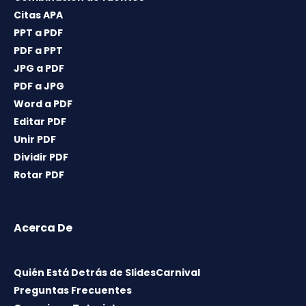
Citas APA
PPT a PDF
PDF a PPT
JPG a PDF
PDF a JPG
Word a PDF
Editar PDF
Unir PDF
Dividir PDF
Rotar PDF
Acerca De
Quién Está Detrás de SlidesCarnival
Preguntas Frecuentes