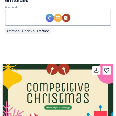
em Slides
Download
Artístico
Criativo
Estética