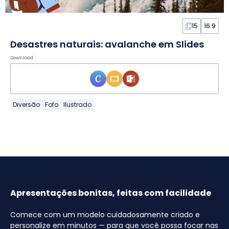
15
16:9
Desastres naturais: avalanche em Slides
Download
Diversão
Fofo
Ilustrado
Apresentações bonitas, feitas com facilidade
Comece com um modelo cuidadosamente criado e
personalize em minutos — para que você possa focar nas