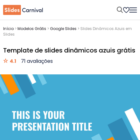
Início
>
Modelos Grátis
>
Google Slides
>
Slides Dinâmicos Azuis em
Slides
Template de slides dinâmicos azuis grátis
4.1
71 avaliações