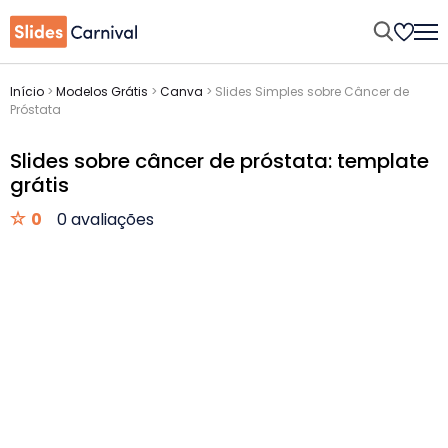
Início
>
Modelos Grátis
>
Canva
>
Slides Simples sobre Câncer de
Próstata
Slides sobre câncer de próstata: template
grátis
0
0 avaliações