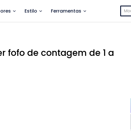
Pesq
ores
Estilo
Ferramentas
por:
er fofo de contagem de 1 a