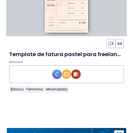
3
A4
Template de fatura pastel para freelancers em slides
Download
Básico
Feminino
Minimalista