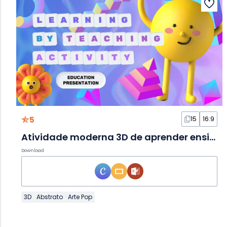
5
15
16:9
Atividade moderna 3D de aprender ensinando em Slides
Download
3D
Abstrato
Arte Pop