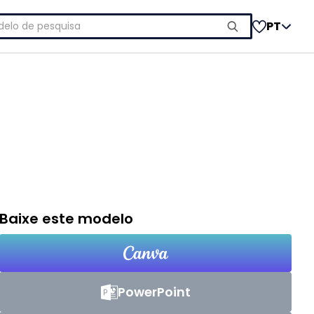
uisar
PT
Baixe este modelo
PowerPoint