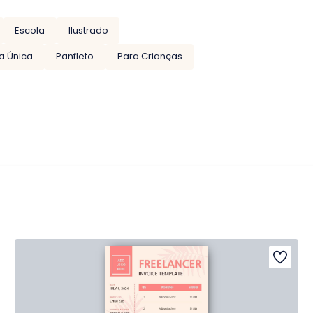
Escola
Ilustrado
a Única
Panfleto
Para Crianças