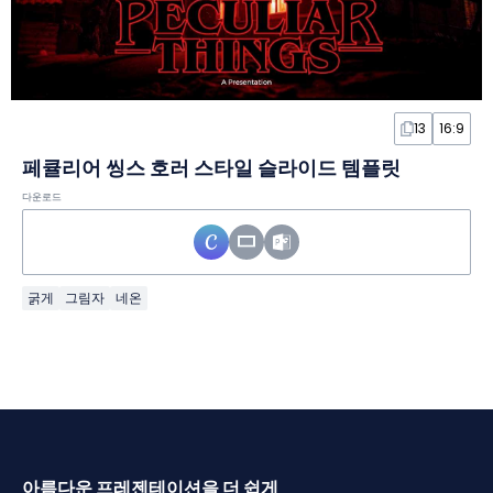
13
16:9
페큘리어 씽스 호러 스타일 슬라이드 템플릿
다운로드
굵게
그림자
네온
아름다운 프레젠테이션을 더 쉽게