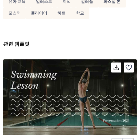
유아 교육
일러스트
지식
컬러풀
파스텔 톤
포스터
플라이어
하트
학교
관련 템플릿