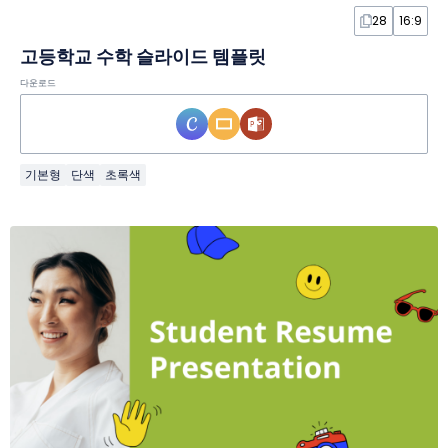
28
16:9
고등학교 수학 슬라이드 템플릿
다운로드
기본형
단색
초록색