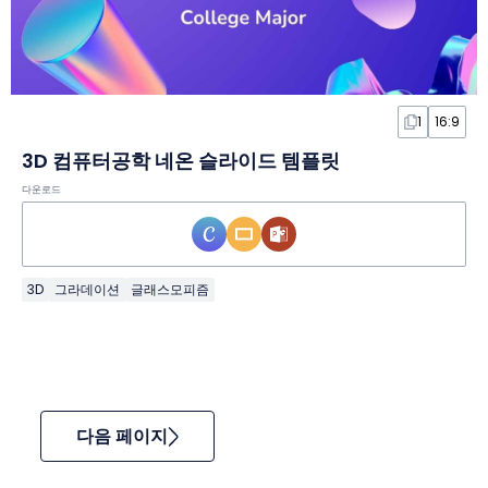
1
16:9
3D 컴퓨터공학 네온 슬라이드 템플릿
다운로드
3D
그라데이션
글래스모피즘
다음 페이지