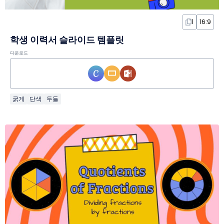
1
16:9
학생 이력서 슬라이드 템플릿
다운로드
굵게
단색
두들