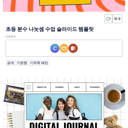
1
16:9
초등 분수 나눗셈 수업 슬라이드 템플릿
다운로드
굵게
기본형
기하학 패턴