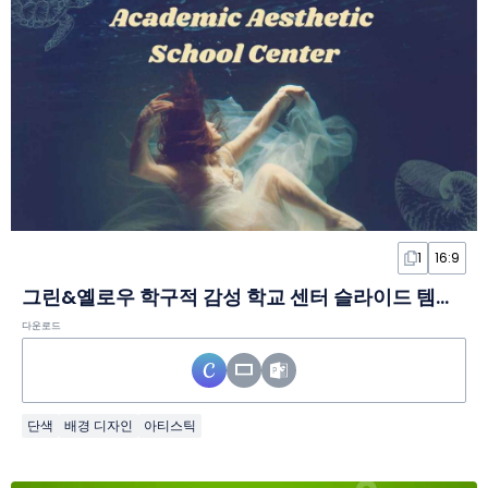
1
16:9
그린&옐로우 학구적 감성 학교 센터 슬라이드 템플릿
다운로드
단색
배경 디자인
아티스틱