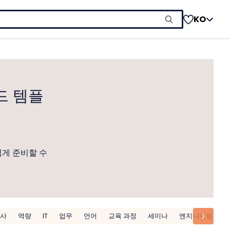
KO
드 템플
쉽게 준비할 수
사
역량
IT
업무
언어
교육 과정
세미나
엔지니어링