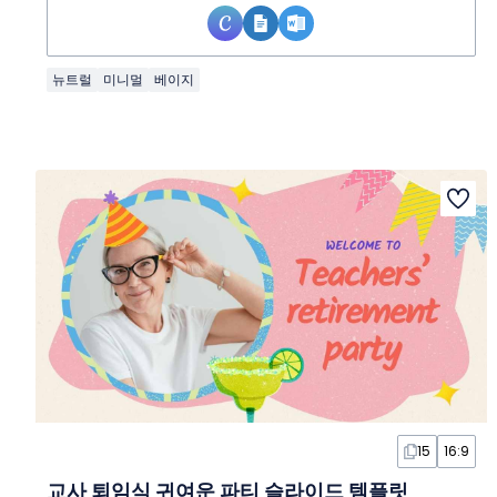
뉴트럴
미니멀
베이지
15
16:9
교사 퇴임식 귀여운 파티 슬라이드 템플릿