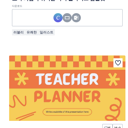
다운로드
러블리
유쾌한
일러스트