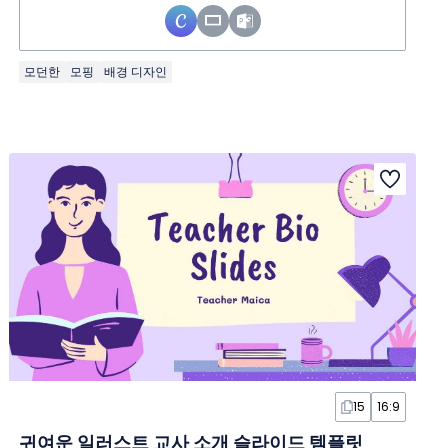
모던한
모핑
배경 디자인
15
16:9
귀여운 일러스트 교사 소개 슬라이드 템플릿