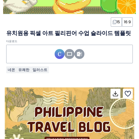
15
16:9
유치원용 픽셀 아트 필리핀어 수업 슬라이드 템플릿
다운로드
네온
유쾌한
일러스트