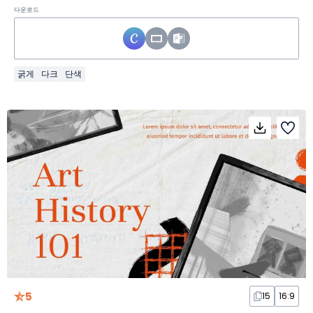
다운로드
굵게
다크
단색
5
15
16:9