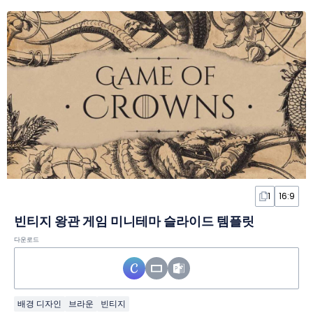
1
16:9
빈티지 왕관 게임 미니테마 슬라이드 템플릿
다운로드
배경 디자인
브라운
빈티지