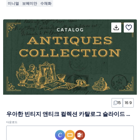
미니멀
보헤미안
수채화
15
16:9
우아한 빈티지 앤티크 컬렉션 카탈로그 슬라이드 템플릿
다운로드