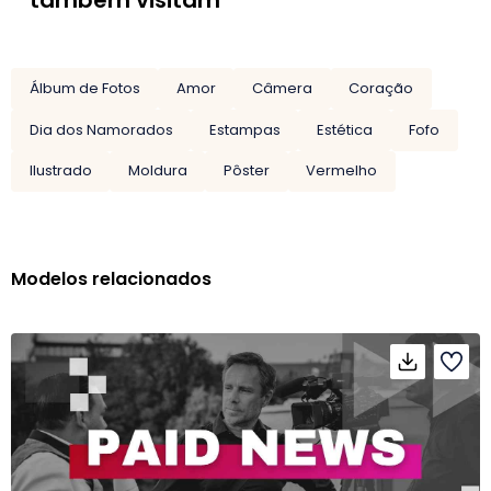
também visitam
Álbum de Fotos
Amor
Câmera
Coração
Dia dos Namorados
Estampas
Estética
Fofo
Ilustrado
Moldura
Pôster
Vermelho
Modelos relacionados