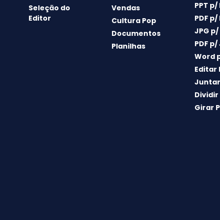
PPT p/
Seleção do
Vendas
Editor
PDF p/
Cultura Pop
JPG p/
Documentos
PDF p/
Planilhas
Word p
Editar
Juntar
Dividir
Girar 