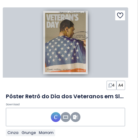
4
A4
Pôster Retrô do Dia dos Veteranos em Slides
Download
Cinza
Grunge
Marrom