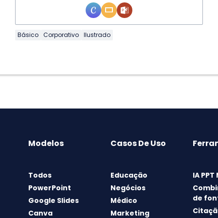
Básico
Corporativo
Ilustrado
Modelos
Casos De Uso
Ferra
Todos
Educação
IA PPT
PowerPoint
Negócios
Combi
de fon
Google Slides
Médico
Citaçã
Canva
Marketing