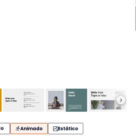
lo
Animado
Estático