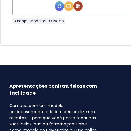
Laranja
Moderno
Ousado
Apresentações bonitas, feitas com
facilidade
Comece com um modelo
cuidadosamente criado e personalize em
minutos — para que você possa focar nas
suas ideias, não na formatação. Baixe
como modelo do PowerPoint ou use online