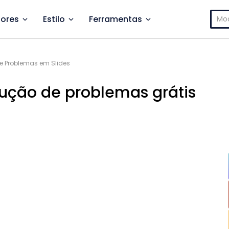
Pesq
ores
Estilo
Ferramentas
por:
e Problemas em Slides
lução de problemas grátis