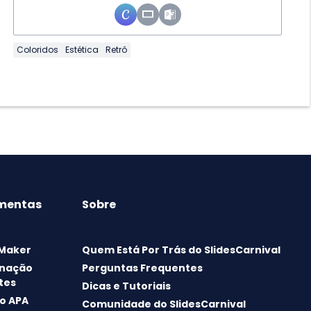
Coloridos
Estética
Retrô
mentas
Sobre
 Maker
Quem Está Por Trás do SlidesCarnival
nação
Perguntas Frequentes
tes
Dicas e Tutoriais
o APA
Comunidade do SlidesCarnival