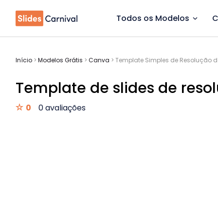
Todos os Modelos
C
Início
>
Modelos Grátis
>
Canva
>
Template Simples de Resolução d
Template de slides de reso
0
0 avaliações