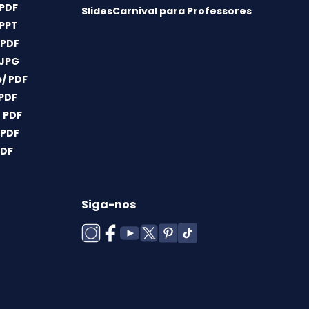
 PDF
SlidesCarnival para Professores
 PPT
 PDF
 JPG
/ PDF
 PDF
 PDF
 PDF
PDF
Siga-nos