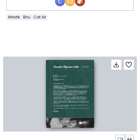
Artistik
Biru
Cat Air
3
A4