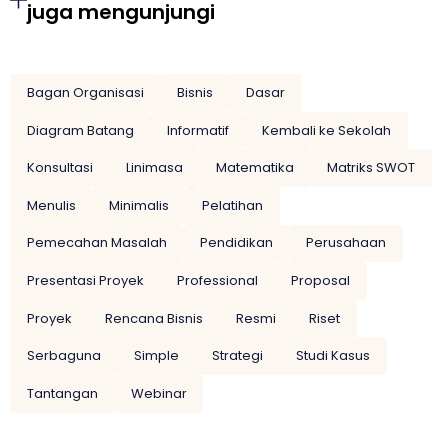
juga mengunjungi
Bagan Organisasi
Bisnis
Dasar
Diagram Batang
Informatif
Kembali ke Sekolah
Konsultasi
Linimasa
Matematika
Matriks SWOT
Menulis
Minimalis
Pelatihan
Pemecahan Masalah
Pendidikan
Perusahaan
Presentasi Proyek
Professional
Proposal
Proyek
Rencana Bisnis
Resmi
Riset
Serbaguna
Simple
Strategi
Studi Kasus
Tantangan
Webinar