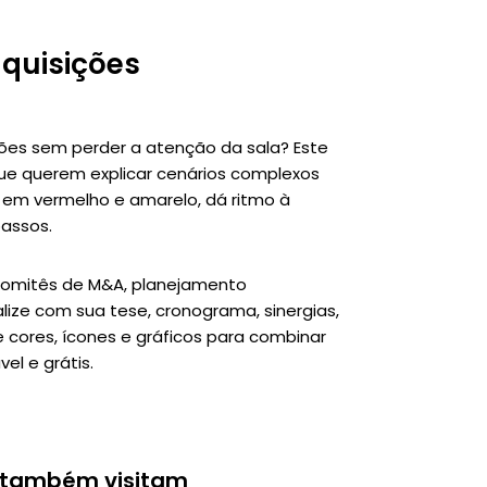
quisições
ções sem perder a atenção da sala? Este
que querem explicar cenários complexos
s em vermelho e amarelo, dá ritmo à
passos.
 comitês de M&A, planejamento
lize com sua tese, cronograma, sinergias,
e cores, ícones e gráficos para combinar
el e grátis.
 também visitam