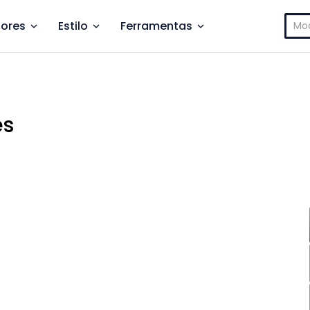
Pesq
ores
Estilo
Ferramentas
por:
es