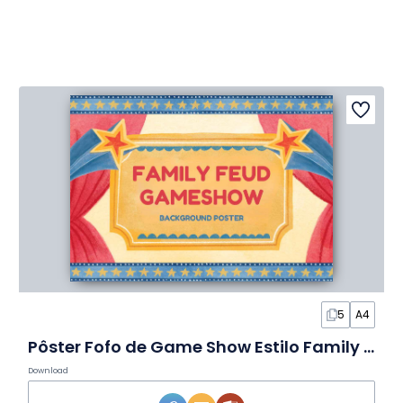
5
A4
Pôster Fofo de Game Show Estilo Family Feud em Slides
Download