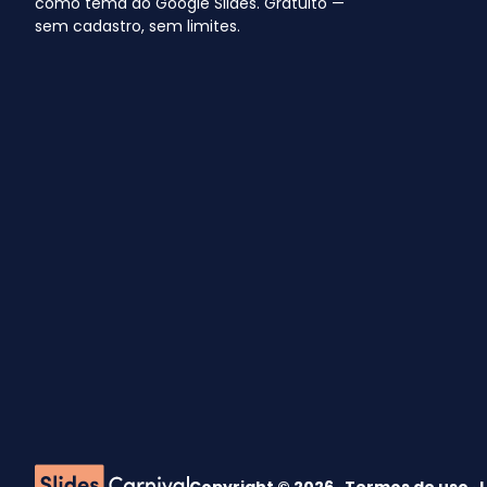
como tema do Google Slides. Gratuito —
sem cadastro, sem limites.
Copyright © 2026 ·
Termos de uso
·