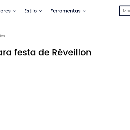
Pesq
ores
Estilo
Ferramentas
por:
des
ara festa de Réveillon