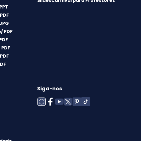
SlidesCarnival para Professores
 PPT
 PDF
 JPG
/ PDF
 PDF
 PDF
 PDF
PDF
Siga-nos
idade