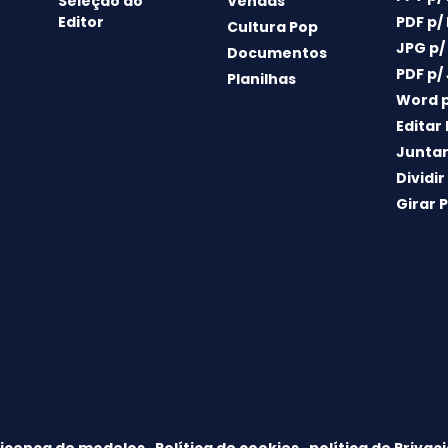
Seleção do
Vendas
Editor
PDF p/
Cultura Pop
JPG p/
Documentos
PDF p/
Planilhas
Word p
Editar
Juntar
Dividir
Girar 
Licença de modelos
·
Política de cookies
·
política de Privac