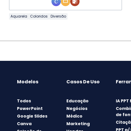
Aquarela
Coloridos
Diversão
Modelos
Casos De Uso
Ferra
Todos
Educação
IA PPT
PowerPoint
Negócios
Combi
de fon
Google Slides
Médico
Citaçã
Canva
Marketing
PPT p/