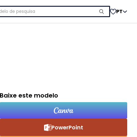
uisar
PT
Baixe este modelo
PowerPoint