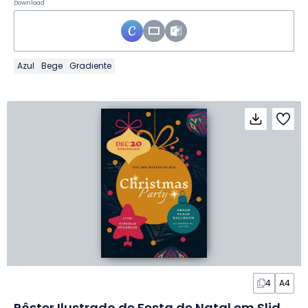
Download
Azul
Bege
Gradiente
4
A4
Pôster Ilustrado de Festa de Natal em Slides