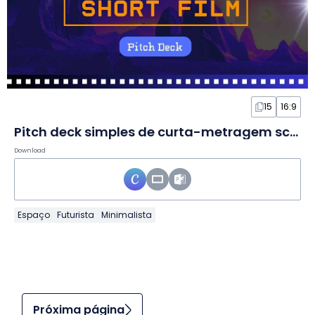
15
16:9
Pitch deck simples de curta-metragem sci-fi em Slides
Download
Espaço
Futurista
Minimalista
Próxima página