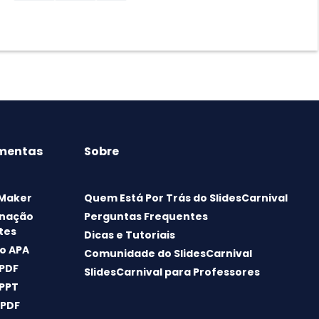
mentas
Sobre
 Maker
Quem Está Por Trás do SlidesCarnival
nação
Perguntas Frequentes
tes
Dicas e Tutoriais
o APA
Comunidade do SlidesCarnival
 PDF
SlidesCarnival para Professores
 PPT
 PDF