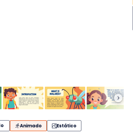
lo
Animado
Estático