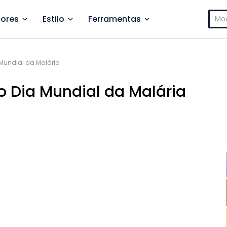
Pesq
ores
Estilo
Ferramentas
por:
a Mundial da Malária
 o Dia Mundial da Malária