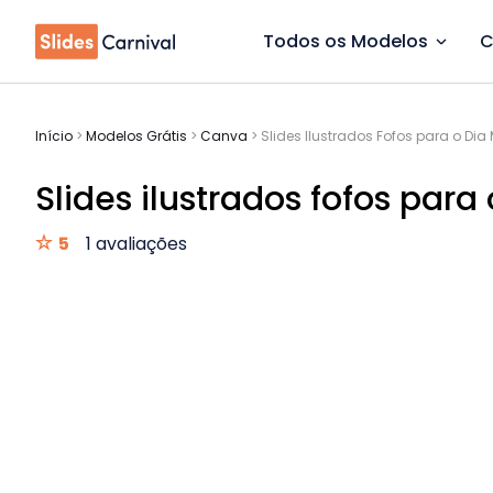
Todos os Modelos
C
Início
>
Modelos Grátis
>
Canva
>
Slides Ilustrados Fofos para o Di
Slides ilustrados fofos para
5
1 avaliações