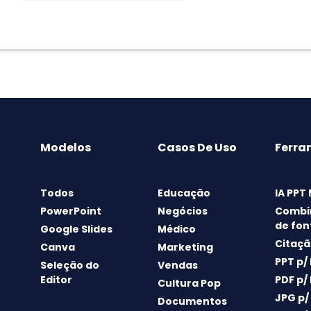
Modelos
Casos De Uso
Ferra
Todos
Educação
IA PPT
PowerPoint
Negócios
Combi
de fon
Google Slides
Médico
Citaçã
Canva
Marketing
PPT p/
Seleção do
Vendas
Editor
PDF p/
Cultura Pop
JPG p/
Documentos