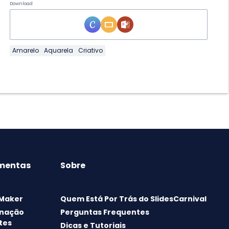
Download
Amarelo
Aquarela
Criativo
mentas
Sobre
 Maker
Quem Está Por Trás do SlidesCarnival
nação
Perguntas Frequentes
tes
Dicas e Tutoriais