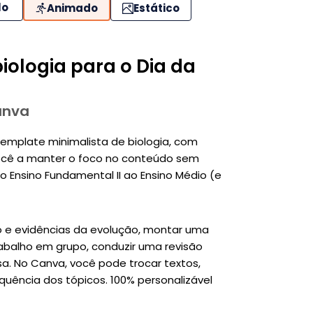
lo
Animado
Estático
iologia para o Dia da
anva
 template minimalista de biologia, com
 você a manter o foco no conteúdo sem
do Ensino Fundamental II ao Ensino Médio (e
ão e evidências da evolução, montar uma
rabalho em grupo, conduzir uma revisão
sa. No Canva, você pode trocar textos,
equência dos tópicos. 100% personalizável