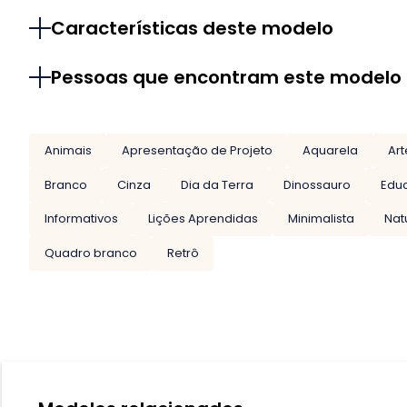
Características deste modelo
Pessoas que encontram este modelo
Animais
Apresentação de Projeto
Aquarela
Art
Branco
Cinza
Dia da Terra
Dinossauro
Edu
Informativos
Lições Aprendidas
Minimalista
Nat
Quadro branco
Retrô