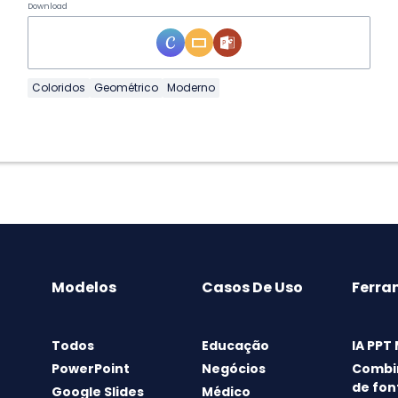
Download
Coloridos
Geométrico
Moderno
Modelos
Casos De Uso
Ferra
Todos
Educação
IA PPT
PowerPoint
Negócios
Combi
de fon
Google Slides
Médico