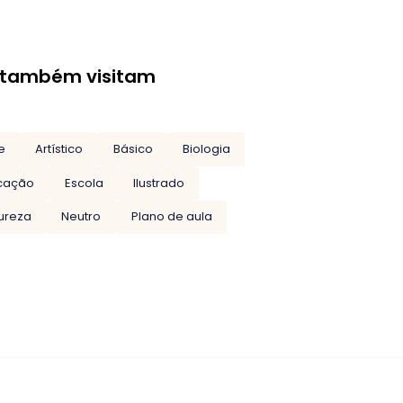
 também visitam
e
Artístico
Básico
Biologia
cação
Escola
Ilustrado
ureza
Neutro
Plano de aula