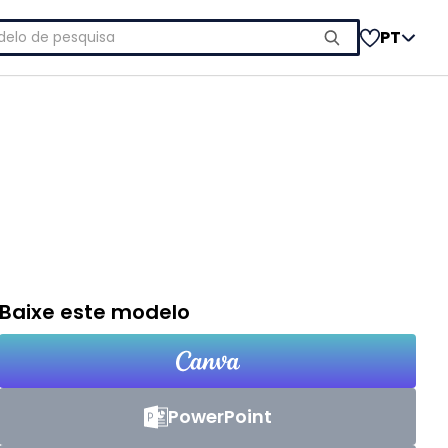
uisar
PT
Baixe este modelo
PowerPoint