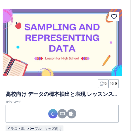
15
16:9
高校向け データの標本抽出と表現 レッスンスライド
ダウンロード
イラスト風
パープル
キッズ向け