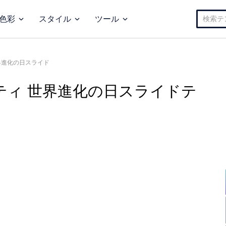
検
色彩
スタイル
ツール
索:
界進化の日スライド
ティ 世界進化の日スライドテ