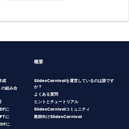
概要
T作成
SlidesCarnivalを運営しているのは誰です
か？
トの組み合
よくある質問
用
ヒントとチュートリアル
PDFに
SlidesCarnivalコミュニティ
PPTに
教師向けSlidesCarnival
PDFに