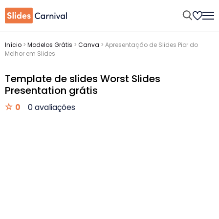
Início
>
Modelos Grátis
>
Canva
>
Apresentação de Slides Pior do
Melhor em Slides
Template de slides Worst Slides
Presentation grátis
0
0 avaliações