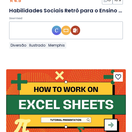
4.5
Habilidades Sociais Retrô para o Ensino Fundamental II: como tratar seus professores em Slides
Download
Diversão
Ilustrado
Memphis