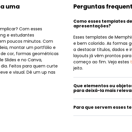
ra uma
Perguntas frequen
Como esses templates d
apresentações?
complicar? Com esses
ting e estudantes
Esses templates de Memphi
 em poucos minutos. Com
e bem colorido. As formas g
deia, montar um portfólio e
a destacar títulos, dados e
 de cor, formas geométricas
layouts já vêm prontos para
le Slides e no Canva,
começo ao fim. Veja estes
 dia. Feitos para quem curte
jeito.
eve e visual. Dê um up nas
Que elementos ou objeto
para deixá-la mais relev
Para que servem esses t