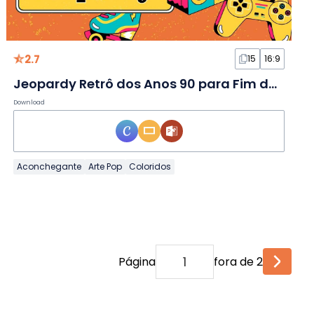
2.7
15
16:9
Jeopardy Retrô dos Anos 90 para Fim de Curso: Jogo em Slides
Download
Aconchegante
Arte Pop
Coloridos
Página
fora de 2