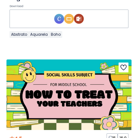
Download
Abstrato
Aquarela
Boho
15
16:9