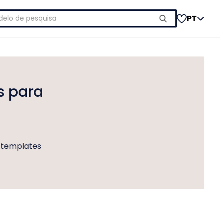
uisar
PT
s para
m templates