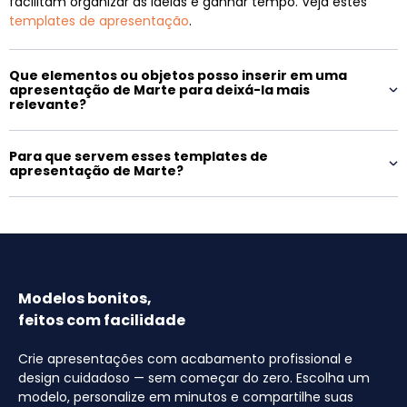
facilitam organizar as ideias e ganhar tempo. Veja estes
templates de apresentação
.
Que elementos ou objetos posso inserir em uma
apresentação de Marte para deixá-la mais
relevante?
Para que servem esses templates de
apresentação de Marte?
Modelos bonitos,
feitos com facilidade
Crie apresentações com acabamento profissional e
design cuidadoso — sem começar do zero. Escolha um
modelo, personalize em minutos e compartilhe suas