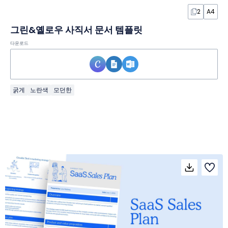
2
A4
그린&옐로우 사직서 문서 템플릿
다운로드
굵게
노란색
모던한