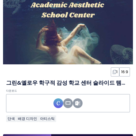
1
16:9
그린&옐로우 학구적 감성 학교 센터 슬라이드 템플릿
다운로드
단색
배경 디자인
아티스틱