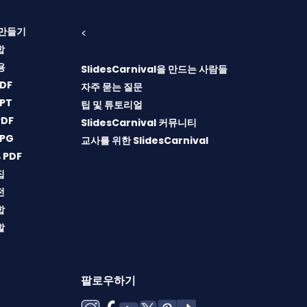
T 만들기
<
합
용
SlidesCarnival을 만드는 사람들
DF
자주 묻는 질문
PT
팁 및 튜토리얼
DF
SlidesCarnival 커뮤니티
PG
교사를 위한 SlidesCarnival
→PDF
집
전
합
할
팔로우하기