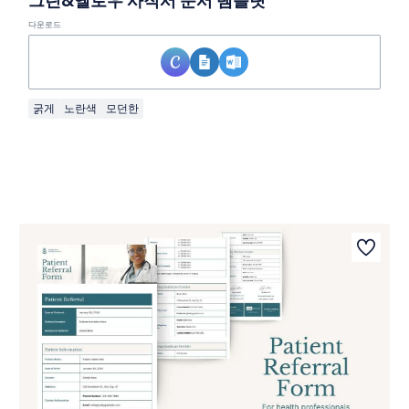
그린&옐로우 사직서 문서 템플릿
다운로드
굵게
노란색
모던한