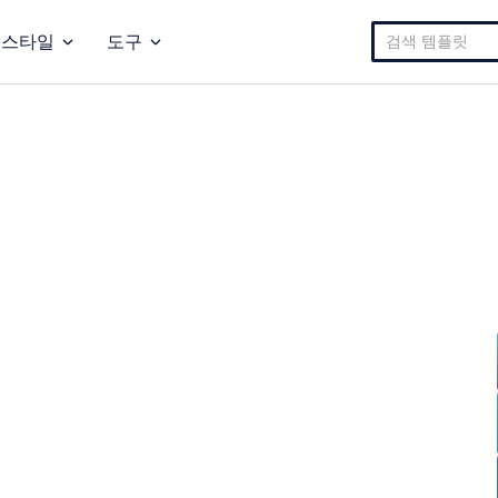
검
스타일
도구
색: