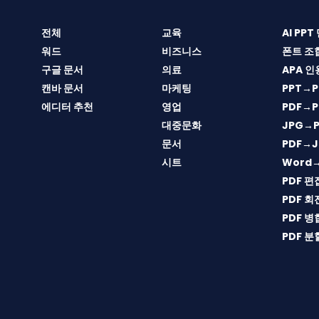
전체
교육
AI PP
워드
비즈니스
폰트 조
구글 문서
의료
APA 인
캔바 문서
마케팅
PPT→P
에디터 추천
영업
PDF→P
대중문화
JPG→P
문서
PDF→J
시트
Word
PDF 편
PDF 회
PDF 병
PDF 분