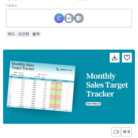
다운로드
레드
모던한
블랙
2
16:9