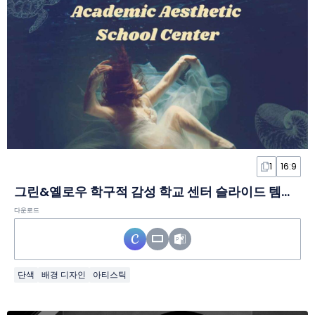
1
16:9
그린&옐로우 학구적 감성 학교 센터 슬라이드 템플릿
다운로드
단색
배경 디자인
아티스틱