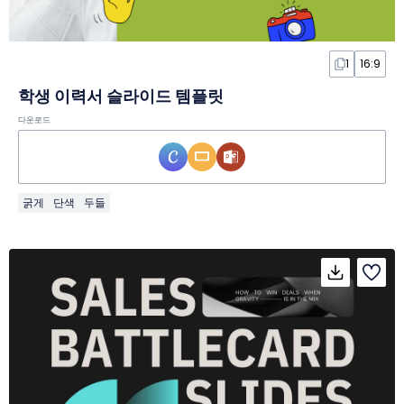
1
16:9
학생 이력서 슬라이드 템플릿
다운로드
굵게
단색
두들