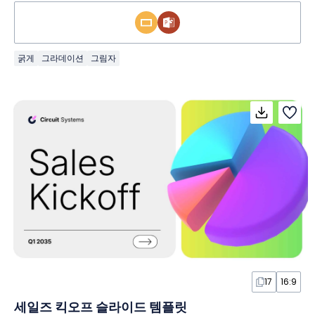
굵게
그라데이션
그림자
17
16:9
세일즈 킥오프 슬라이드 템플릿