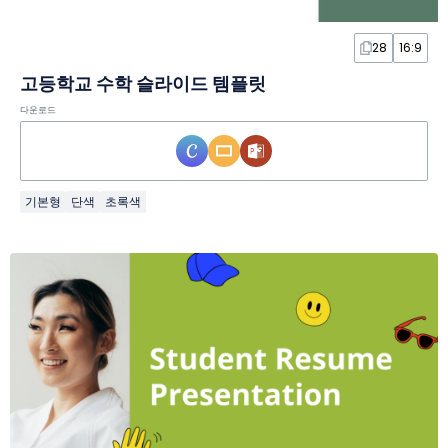
28
16:9
고등학교 수학 슬라이드 템플릿
다운로드
기본형
단색
초록색