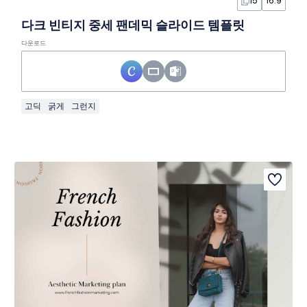
15
16:9
다크 빈티지 중세 팬데믹 슬라이드 템플릿
다운로드
고딕
굵게
그런지