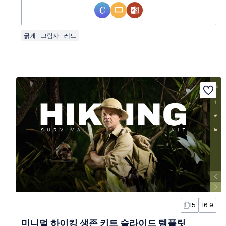
굵게
그림자
레드
15
16:9
미니멀 하이킹 생존 키트 슬라이드 템플릿