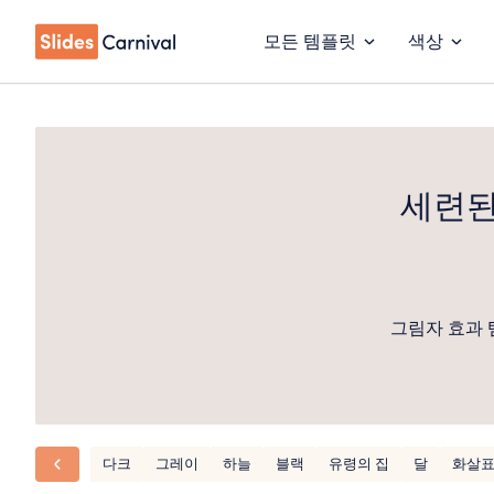
모든 템플릿
색상
세련된
그림자 효과 
다크
그레이
하늘
블랙
유령의 집
달
화살