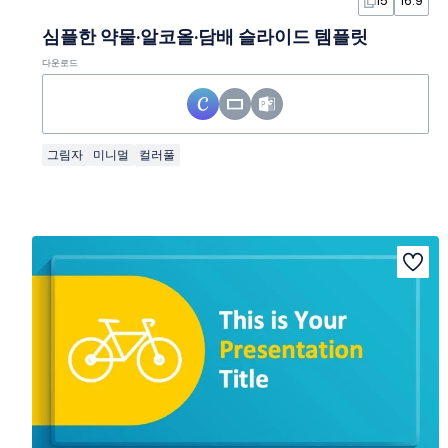
15
16:9
심플한 약물·알코올·담배 슬라이드 템플릿
다운로드
그림자
미니멀
컬러풀