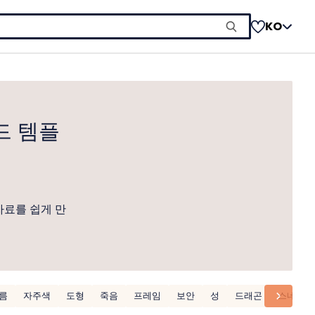
KO
드 템플
자료를 쉽게 만
름
자주색
도형
죽음
프레임
보안
성
드래곤
스네이크