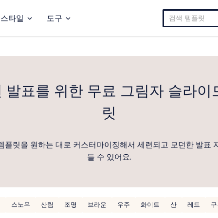
검
스타일
도구
색:
 발표를 위한 무료 그림자 슬라이
릿
템플릿을 원하는 대로 커스터마이징해서 세련되고 모던한 발표 
들 수 있어요.
표
스노우
산림
조명
브라운
우주
화이트
산
레드
구