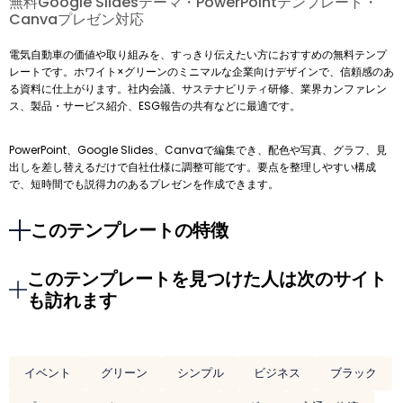
無料Google Slidesテーマ・PowerPointテンプレート・
Canvaプレゼン対応
電気自動車の価値や取り組みを、すっきり伝えたい方におすすめの無料テンプ
レートです。ホワイト×グリーンのミニマルな企業向けデザインで、信頼感のあ
る資料に仕上がります。社内会議、サステナビリティ研修、業界カンファレン
ス、製品・サービス紹介、ESG報告の共有などに最適です。
PowerPoint、Google Slides、Canvaで編集でき、配色や写真、グラフ、見
出しを差し替えるだけで自社仕様に調整可能です。要点を整理しやすい構成
で、短時間でも説得力のあるプレゼンを作成できます。
このテンプレートの特徴
このテンプレートを見つけた人は次のサイト
も訪れます
イベント
グリーン
シンプル
ビジネス
ブラック