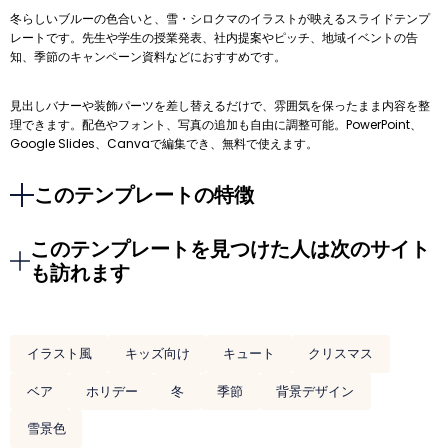
冬らしいブルーの色合いと、雪・シロクマのイラストが映えるスライドテンプ
レートです。先生や学生の授業発表、社内提案やピッチ、地域イベントの告
知、季節のキャンペーン資料などにおすすめです。
見出しバナーや装飾パーツを差し替えるだけで、雰囲気を保ったまま内容を整
理できます。配色やフォント、写真の追加も自由に調整可能。PowerPoint、
Google Slides、Canvaで編集でき、無料で使えます。
このテンプレートの特徴
このテンプレートを見つけた人は次のサイト
も訪れます
イラスト風
キッズ向け
キュート
クリスマス
ベア
ホリデー
冬
季節
背景デザイン
雪景色