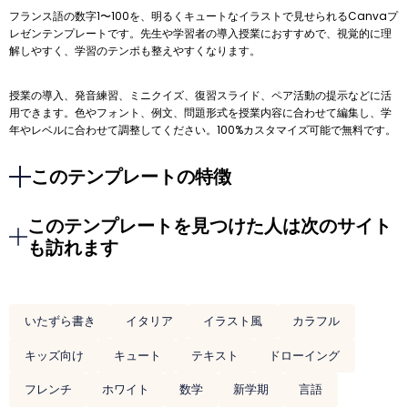
フランス語の数字1〜100を、明るくキュートなイラストで見せられるCanvaプ
レゼンテンプレートです。先生や学習者の導入授業におすすめで、視覚的に理
解しやすく、学習のテンポも整えやすくなります。
授業の導入、発音練習、ミニクイズ、復習スライド、ペア活動の提示などに活
用できます。色やフォント、例文、問題形式を授業内容に合わせて編集し、学
年やレベルに合わせて調整してください。100%カスタマイズ可能で無料です。
このテンプレートの特徴
このテンプレートを見つけた人は次のサイト
も訪れます
いたずら書き
イタリア
イラスト風
カラフル
キッズ向け
キュート
テキスト
ドローイング
フレンチ
ホワイト
数学
新学期
言語