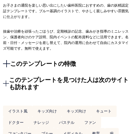
お子さまの通院を楽しい思い出にしたい歯科医院におすすめの、歯の妖精認定
証テンプレートです。ブルー基調のイラストで、やさしく親しみやすい雰囲気
に仕上がります。
抜歯や治療を頑張ったごほうび、定期検診の記念、歯みがき指導のミニレッス
ン、保護者向けのケア説明、院内イベントの配布資料などに活用できます。名
前・日付・メッセージを差し替えて、院内の運用に合わせて自由にカスタマイ
ズ可能です。無料で使えます。
このテンプレートの特徴
このテンプレートを見つけた人は次のサイト
も訪れます
イラスト風
キッズ向け
キッズ向け
キュート
ドクター
ナレッジ
パステル
ファン
ファンタジー
ブルー
メディカル
教育
歯