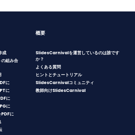
概要
T作成
SlidesCarnivalを運営しているのは誰です
か？
トの組み合
よくある質問
用
ヒントとチュートリアル
PDFに
SlidesCarnivalコミュニティ
PPTに
教師向けSlidesCarnival
PDFに
JPGに
をPDFに
集
転