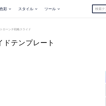
検
色彩
スタイル
ツール
索:
トローンチ戦略スライド
イドテンプレート