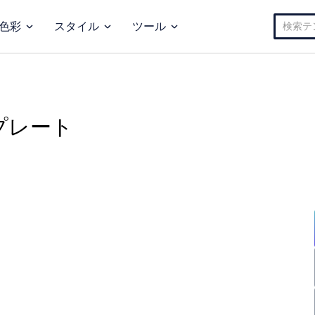
検
色彩
スタイル
ツール
索:
プレート