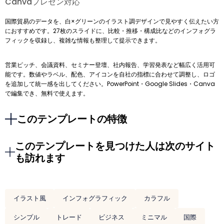
Canvaプレゼン対応
国際貿易のデータを、白×グリーンのイラスト調デザインで見やすく伝えたい方
におすすめです。27枚のスライドに、比較・推移・構成比などのインフォグラ
フィックを収録し、複雑な情報も整理して提示できます。
営業ピッチ、会議資料、セミナー登壇、社内報告、学習発表など幅広く活用可
能です。数値やラベル、配色、アイコンを自社の指標に合わせて調整し、ロゴ
を追加して統一感を出してください。PowerPoint・Google Slides・Canva
で編集でき、無料で使えます。
このテンプレートの特徴
このテンプレートを見つけた人は次のサイト
も訪れます
イラスト風
インフォグラフィック
カラフル
シンプル
トレード
ビジネス
ミニマル
国際