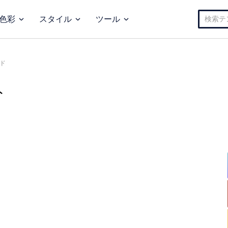
検
色彩
スタイル
ツール
索:
ド
ト