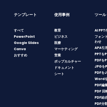
テンプレート
使用事例
ツール
すべて
教育
AI PP
PowerPoint
ビジネス
フォン
わせ
Google Slides
医療
APA引
Canva
マーケティング
PPTを
おすすめ
営業
PDFを
ポップカルチャー
JPGを
ドキュメント
PDFを
シート
Word
PDF編
PDF 回
PDF結
PDF分