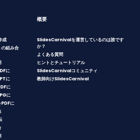
概要
T作成
SlidesCarnivalを運営しているのは誰です
か？
トの組み合
よくある質問
用
ヒントとチュートリアル
PDFに
SlidesCarnivalコミュニティ
PPTに
教師向けSlidesCarnival
PDFに
JPGに
をPDFに
集
転
合
割