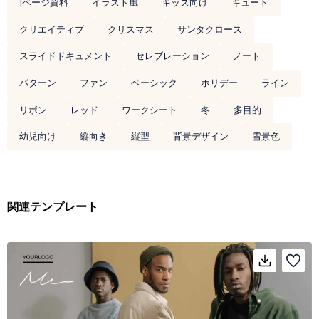
1ページ資料
イラスト風
キッズ向け
キュート
クリエイティブ
クリスマス
サンタクロース
スライドドキュメント
セレブレーション
ノート
パターン
ファン
ベーシック
ホリデー
ライン
リボン
レッド
ワークシート
冬
多目的
幼児向け
縦向き
縦型
背景デザイン
雪景色
関連テンプレート