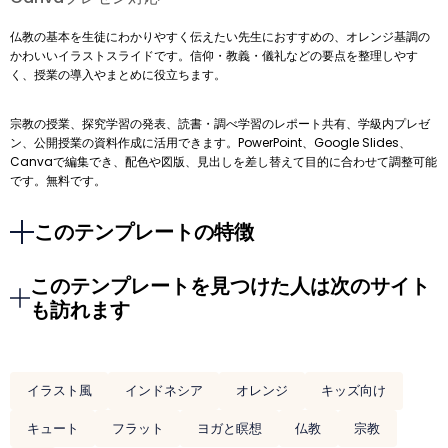
仏教の基本を生徒にわかりやすく伝えたい先生におすすめの、オレンジ基調の
かわいいイラストスライドです。信仰・教義・儀礼などの要点を整理しやす
く、授業の導入やまとめに役立ちます。
宗教の授業、探究学習の発表、読書・調べ学習のレポート共有、学級内プレゼ
ン、公開授業の資料作成に活用できます。PowerPoint、Google Slides、
Canvaで編集でき、配色や図版、見出しを差し替えて目的に合わせて調整可能
です。無料です。
このテンプレートの特徴
このテンプレートを見つけた人は次のサイト
も訪れます
イラスト風
インドネシア
オレンジ
キッズ向け
キュート
フラット
ヨガと瞑想
仏教
宗教