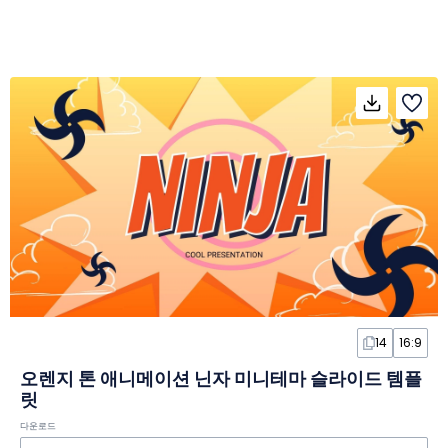
14
16:9
오렌지 톤 애니메이션 닌자 미니테마 슬라이드 템플
릿
다운로드