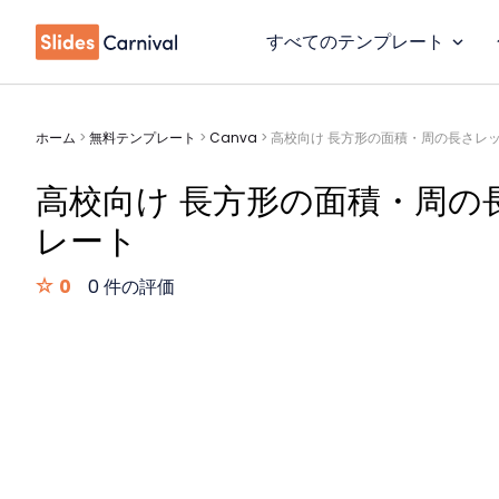
すべてのテンプレート
ホーム
>
無料テンプレート
>
Canva
>
高校向け 長方形の面積・周の長さレ
高校向け 長方形の面積・周
レート
0
0 件の評価