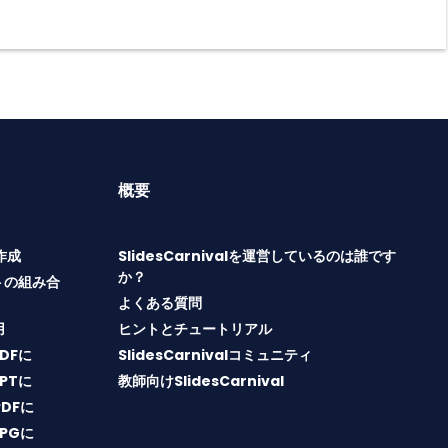
概要
T作成
SlidesCarnivalを運営しているのは誰です
か？
トの組み合
よくある質問
用
ヒントとチュートリアル
PDFに
SlidesCarnivalコミュニティ
PPTに
教師向けSlidesCarnival
PDFに
JPGに