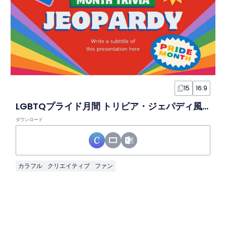
15
16:9
LGBTQプライド月間 トリビア・ジェパディ風ゲームスライド
ダウンロード
カラフル
クリエイティブ
ファン