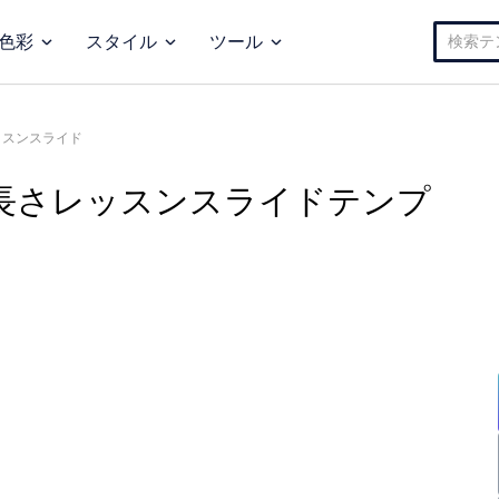
検
色彩
スタイル
ツール
索:
ッスンスライド
の長さレッスンスライドテンプ