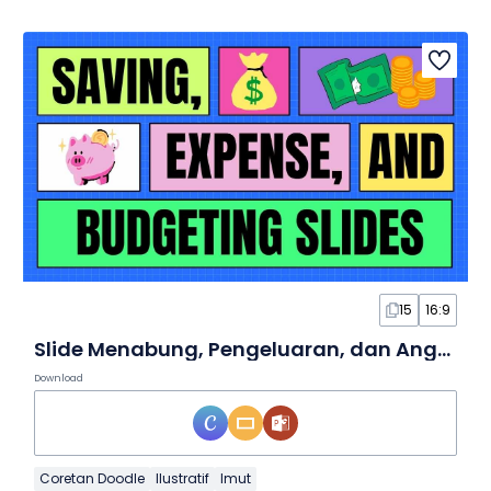
15
16:9
Slide Menabung, Pengeluaran, dan Anggaran yang Imut
Download
Coretan Doodle
Ilustratif
Imut