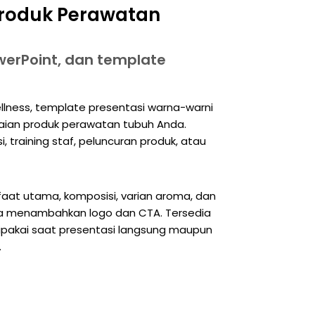
Produk Perawatan
werPoint, dan template
wellness, template presentasi warna-warni
aian produk perawatan tubuh Anda.
i, training staf, peluncuran produk, atau
faat utama, komposisi, varian aroma, dan
rta menambahkan logo dan CTA. Tersedia
 dipakai saat presentasi langsung maupun
.