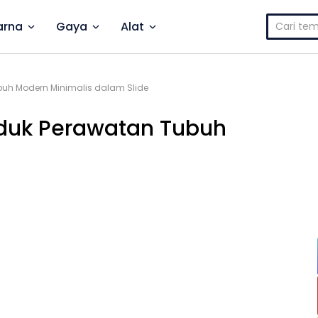
Cari
rna
Gaya
Alat
untuk:
buh Modern Minimalis dalam Slide
oduk Perawatan Tubuh