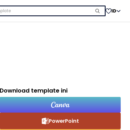
ID
Download template ini
PowerPoint