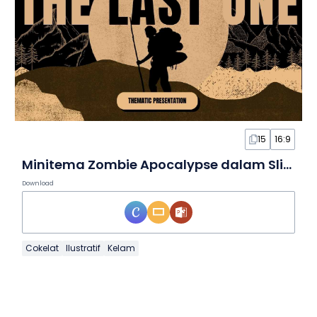
15
16:9
Minitema Zombie Apocalypse dalam Slide
Download
Cokelat
Ilustratif
Kelam