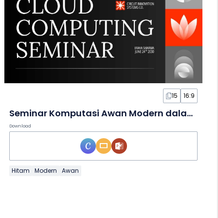
15
16:9
Seminar Komputasi Awan Modern dalam Slide
Download
Hitam
Modern
Awan