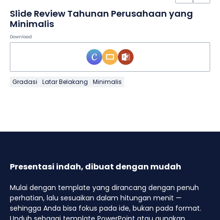
Slide Review Tahunan Perusahaan yang
Minimalis
Download
Gradasi
Latar Belakang
Minimalis
Presentasi indah, dibuat dengan mudah
Mulai dengan template yang dirancang dengan penuh
perhatian, lalu sesuaikan dalam hitungan menit —
sehingga Anda bisa fokus pada ide, bukan pada format.
Unduh sebagai template PowerPoint atau gunakan