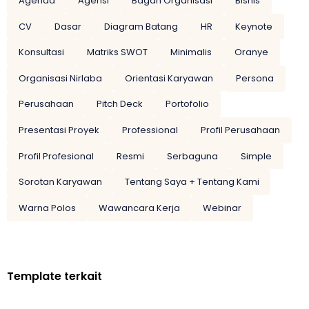
Agenda
Agensi
Bagan Organisasi
Bisnis
CV
Dasar
Diagram Batang
HR
Keynote
Konsultasi
Matriks SWOT
Minimalis
Oranye
Organisasi Nirlaba
Orientasi Karyawan
Persona
Perusahaan
Pitch Deck
Portofolio
Presentasi Proyek
Professional
Profil Perusahaan
Profil Profesional
Resmi
Serbaguna
Simple
Sorotan Karyawan
Tentang Saya + Tentang Kami
Warna Polos
Wawancara Kerja
Webinar
Template terkait