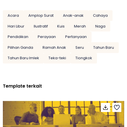
Acara
Amplop Surat
Anak-anak
Cahaya
Hari Libur
Ilustratif
Kuis
Merah
Naga
Pendidikan
Perayaan
Pertanyaan
Pilihan Ganda
Ramah Anak
Seru
Tahun Baru
Tahun Baru Imlek
Teka-teki
Tiongkok
Template terkait