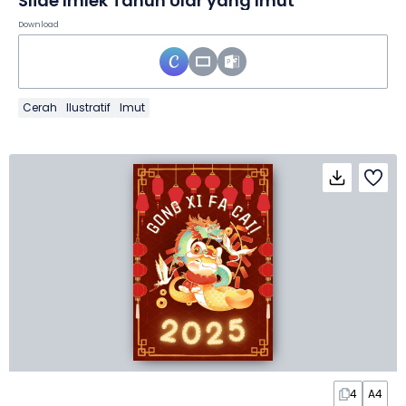
Slide Imlek Tahun Ular yang Imut
Download
Cerah
Ilustratif
Imut
4
A4