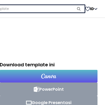
ID
Download template ini
PowerPoint
Google Presentasi