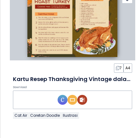
7
A4
Kartu Resep Thanksgiving Vintage dalam Slide
Download
Cat Air
Coretan Doodle
Ilustrasi