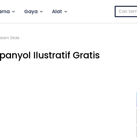
Cari
rna
Gaya
Alat
untuk:
dalam Slide
anyol Ilustratif Gratis