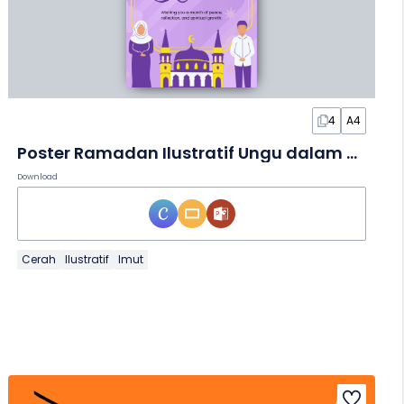
4
A4
Poster Ramadan Ilustratif Ungu dalam Poster
Download
Cerah
Ilustratif
Imut