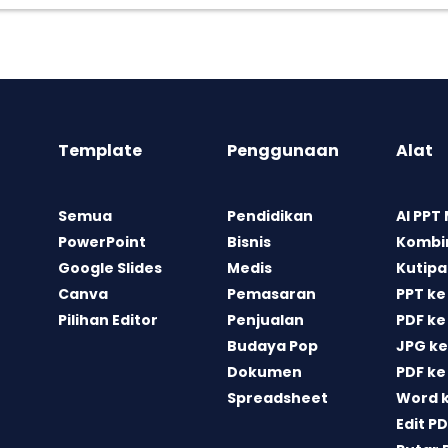
Template
Penggunaan
Alat
Semua
Pendidikan
AI PPT
PowerPoint
Bisnis
Kombin
Google Slides
Medis
Kutipa
Canva
Pemasaran
PPT ke
Pilihan Editor
Penjualan
PDF ke
Budaya Pop
JPG ke
Dokumen
PDF ke
Spreadsheet
Word 
Edit P