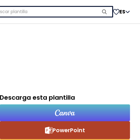
car:
ES
Descarga esta plantilla
PowerPoint