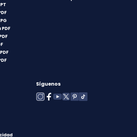
PPT
PDF
JPG
 PDF
 PDF
DF
 PDF
PDF
Síguenos
acidad