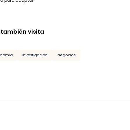
to para adaptar.
 también visita
onomía
Investigación
Negocios