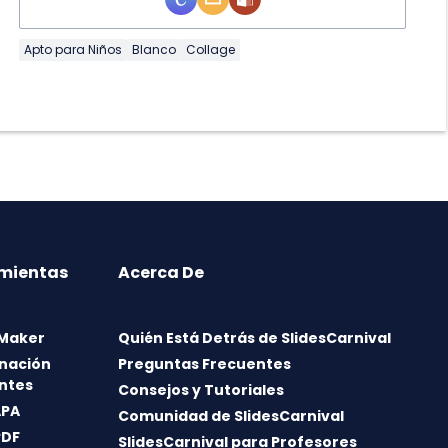
Apto para Niños
Blanco
Collage
mientas
Acerca De
 Maker
Quién Está Detrás de SlidesCarnival
nación
Preguntas Frecuentes
ntes
Consejos y Tutoriales
APA
Comunidad de SlidesCarnival
PDF
SlidesCarnival para Profesores