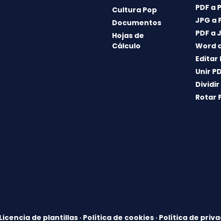
PDF a 
Cultura Pop
JPG a 
Documentos
PDF a 
Hojas de
Cálculo
Word a
Editar
Unir P
Dividir
Rotar 
Licencia de plantillas
·
Política de cookies
·
Política de priv