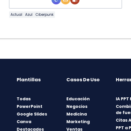
Actual
Azul
Ciberpunk
Plantillas
Casos De Uso
Herra
Todas
Educación
IA PPT
PowerPoint
Negocios
Combi
de fue
Google Slides
Medicina
Citas 
Canva
Marketing
PPT a 
Destacados
Ventas