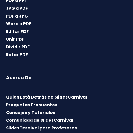
PDF a PPT
JPG a PDF
PDF a JPG
Word a PDF
Editar PDF
Unir PDF
Dividir PDF
Rotar PDF
Acerca De
Quién Está Detrás de SlidesCarnival
Preguntas Frecuentes
Consejos y Tutoriales
Comunidad de SlidesCarnival
SlidesCarnival para Profesores