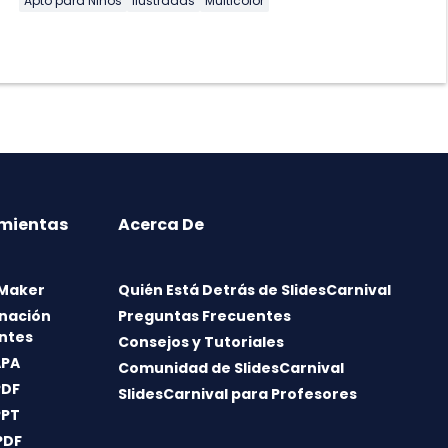
Apto para Niños
Ilustradas
Multicolor
mientas
Acerca De
 Maker
Quién Está Detrás de SlidesCarnival
nación
Preguntas Frecuentes
ntes
Consejos y Tutoriales
APA
Comunidad de SlidesCarnival
PDF
SlidesCarnival para Profesores
PPT
PDF