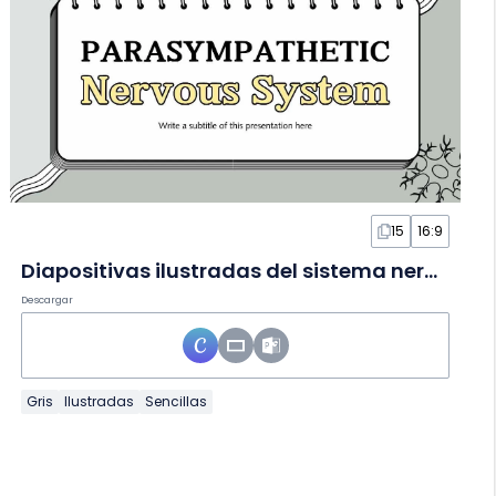
15
16:9
Diapositivas ilustradas del sistema nervioso parasimpático
Descargar
Gris
Ilustradas
Sencillas