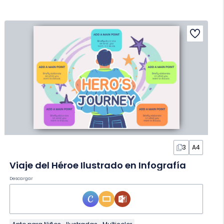
3
A4
Viaje del Héroe Ilustrado en Infografía
Descargar