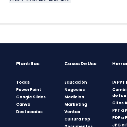
Plantillas
Casos De Uso
Herra
Todas
Educación
IA PPT
PowerPoint
Negocios
Combi
de fue
Google Slides
Medicina
Citas 
Canva
Marketing
PPT a 
Destacados
Ventas
PDF a 
Cultura Pop
JPG a 
Documentos