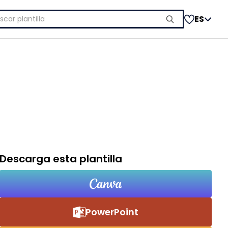
car:
ES
Descarga esta plantilla
PowerPoint