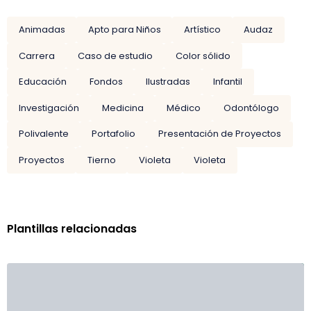
Animadas
Apto para Niños
Artístico
Audaz
Carrera
Caso de estudio
Color sólido
Educación
Fondos
Ilustradas
Infantil
Investigación
Medicina
Médico
Odontólogo
Polivalente
Portafolio
Presentación de Proyectos
Proyectos
Tierno
Violeta
Violeta
Plantillas relacionadas