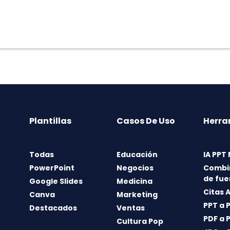
Plantillas
Casos De Uso
Herra
Todas
Educación
IA PPT
PowerPoint
Negocios
Combi
de fue
Google Slides
Medicina
Citas 
Canva
Marketing
PPT a 
Destacados
Ventas
PDF a 
Cultura Pop