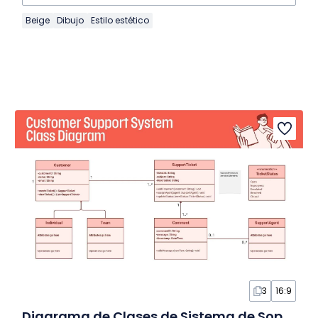
Beige
Dibujo
Estilo estético
3
16:9
Diagrama de Clases de Sistema de Soporte al Cliente en Pizarra