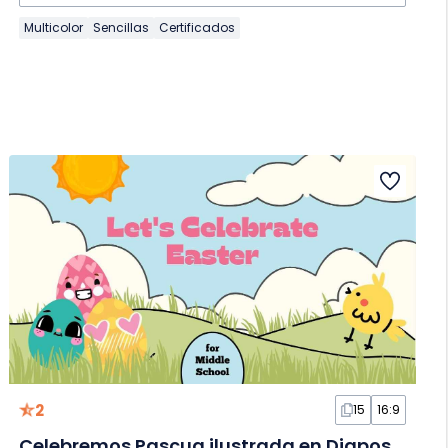
Multicolor
Sencillas
Certificados
2
15
16:9
Celebremos Pascua ilustrada en Diapositivas