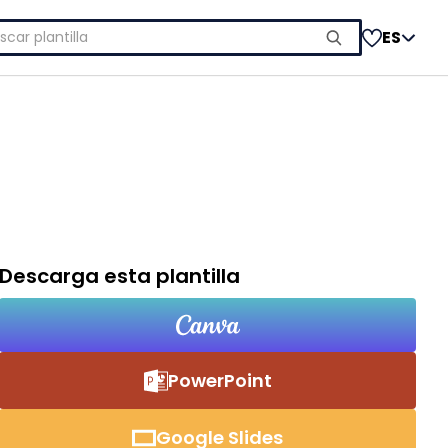
car:
ES
Descarga esta plantilla
PowerPoint
Google Slides