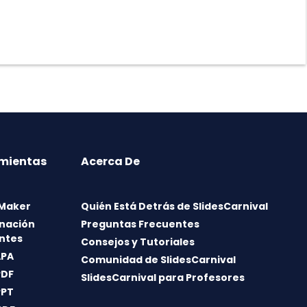
mientas
Acerca De
 Maker
Quién Está Detrás de SlidesCarnival
nación
Preguntas Frecuentes
ntes
Consejos y Tutoriales
APA
Comunidad de SlidesCarnival
PDF
SlidesCarnival para Profesores
PPT